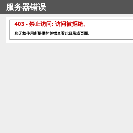
服务器错误
403 - 禁止访问: 访问被拒绝。
您无权使用所提供的凭据查看此目录或页面。